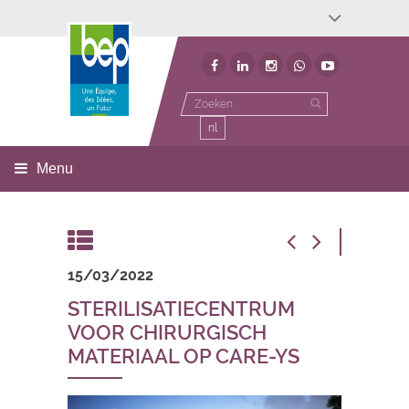
Développement économique
Développement territorial
Invest In Namur
Environnement
BEP
nl
Menu
15/03/2022
STERILISATIECENTRUM
VOOR CHIRURGISCH
MATERIAAL OP CARE-YS