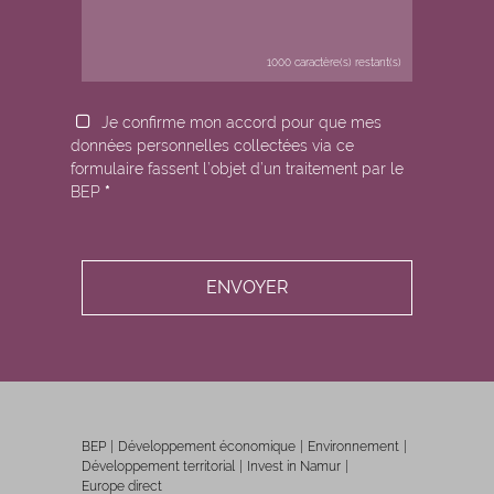
1000
caractère(s) restant(s)
Je confirme mon accord pour que mes
données personnelles collectées via ce
formulaire fassent l’objet d’un traitement par le
BEP
*
BEP
Développement économique
Environnement
Développement territorial
Invest in Namur
Europe direct