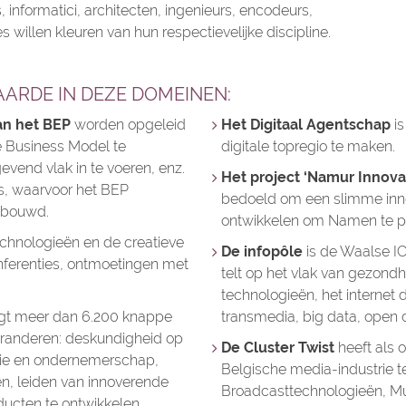
 informatici, architecten, ingenieurs, encodeurs,
es willen kleuren van hun respectievelijke discipline.
ARDE IN DEZE DOMEINEN:
an het BEP
worden opgeleid
Het Digitaal Agentschap
is
je Business Model te
digitale topregio te maken.
gevend vlak in te voeren, enz.
Het project ‘Namur Innovat
s, waarvoor het BEP
bedoeld om een slimme inno
gebouwd.
ontwikkelen om Namen te pr
echnologieën en de creatieve
De infopôle
is de Waalse I
nferenties, ontmoetingen met
telt op het vlak van gezondh
technologieën, het internet 
gt meer dan 6.200 knappe
transmedia, big data, open d
eranderen: deskundigheid op
De Cluster Twist
heeft als 
vatie en ondernemerschap,
Belgische media-industrie t
n, leiden van innoverende
Broadcasttechnologieën, Mul
cten te ontwikkelen,