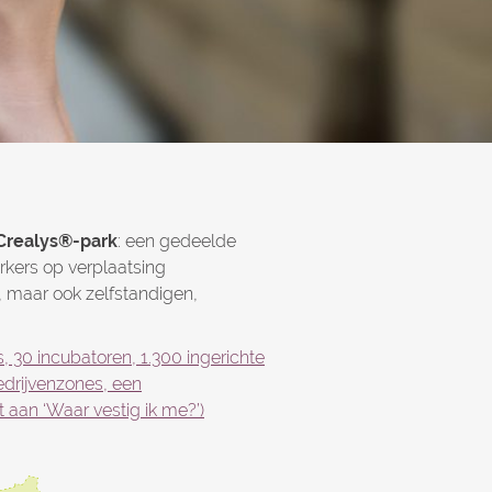
 Crealys®-park
: een gedeelde
kers op verplaatsing
, maar ook zelfstandigen,
s, 30 incubatoren, 1.300 ingerichte
drijvenzones, een
 aan ‘Waar vestig ik me?’)