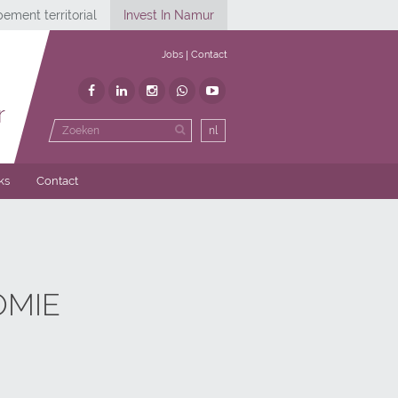
ement territorial
Invest In Namur
Jobs
Contact
r
nl
ks
Contact
MIE