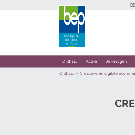
B
Onthaal
Activa
Je vestigen
Onthaal
Creatieve en digitale econom
CRE