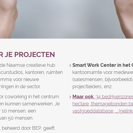
R JE PROJECTEN
t de Naamse creatieve hub
Smart Work Center in het
bscurstudios, kantoren, ruimten
kantoorruimte voor medewer
amma voor nieuwe
(salesmensen, bijvoorbeeld)
ingen in de sector.
projectleiders, enz.
oor coworking in het centrum
Maar ook
: 34 bedrijvenzone
en kunnen samenwerken. Je
hectare, themagebonden be
or 10 mensen, een
vastgoeddatabase, … (gelinkt
 van 50 mensen.
, beheerd door BEP, geeft