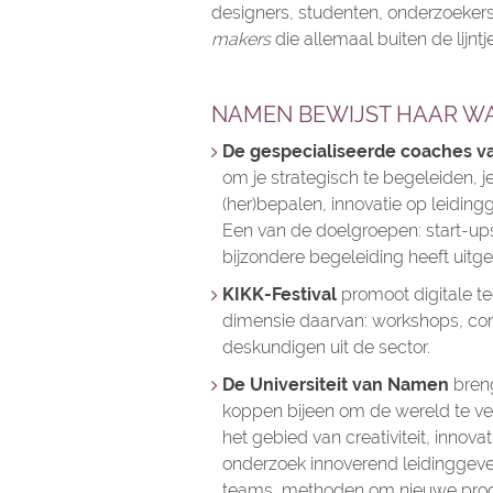
designers, studenten, onderzoekers,
makers
die allemaal buiten de lijntj
NAMEN BEWIJST HAAR WA
De gespecialiseerde coaches v
om je strategisch te begeleiden, 
(her)bepalen, innovatie op leiding
Een van de doelgroepen: start-up
bijzondere begeleiding heeft uit
KIKK-Festival
promoot digitale t
dimensie daarvan: workshops, co
deskundigen uit de sector.
De Universiteit van Namen
bren
koppen bijeen om de wereld te v
het gebied van creativiteit, inno
onderzoek innoverend leidinggeve
teams, methoden om nieuwe produ