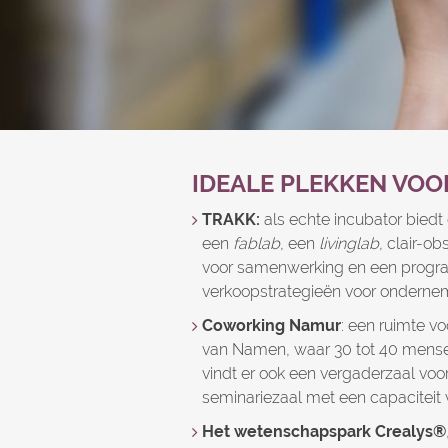
IDEALE PLEKKEN VOO
TRAKK:
als echte incubator bied
een
fablab
, een
livinglab
, clair-o
voor samenwerking en een progr
verkoopstrategieën voor ondernem
Coworking Namur
: een ruimte v
van Namen, waar 30 tot 40 mens
vindt er ook een vergaderzaal vo
seminariezaal met een capaciteit
Het wetenschapspark Crealys®