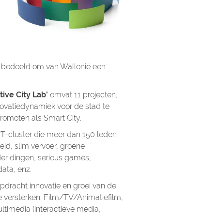
 bedoeld om van Wallonië een
ive City Lab’
omvat 11 projecten,
vatiedynamiek voor de stad te
omoten als Smart City.
CT-cluster die meer dan 150 leden
eid, slim vervoer, groene
der dingen, serious games,
ata, enz.
opdracht innovatie en groei van de
e versterken: Film/TV/Animatiefilm,
timedia (interactieve media,