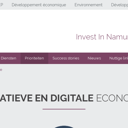
EP
Développement économique
Environnement
Développ
Invest In Namu
Diensten
Prioriteiten
Success stories
Nieuws
Nuttige lin
ie
ATIEVE EN DIGITALE
ECONO