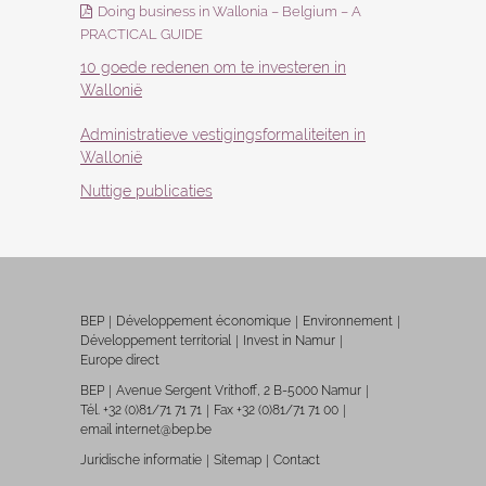
Doing business in Wallonia – Belgium – A
PRACTICAL GUIDE
10 goede redenen om te investeren in
Wallonië
Administratieve vestigingsformaliteiten in
Wallonië
Nuttige publicaties
BEP
Développement économique
Environnement
Développement territorial
Invest in Namur
Europe direct
BEP
Avenue Sergent Vrithoff, 2 B-5000 Namur
Tél. +32 (0)81/71 71 71
Fax +32 (0)81/71 71 00
email internet@bep.be
Juridische informatie
Sitemap
Contact