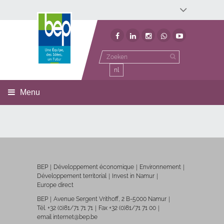
Développement économique
Développement territorial
Invest In Namur
Environnement
BEP
nl
Menu
BEP
Développement économique
Environnement
Développement territorial
Invest in Namur
Europe direct
BEP
Avenue Sergent Vrithoff, 2 B-5000 Namur
Tél. +32 (0)81/71 71 71
Fax +32 (0)81/71 71 00
email internet@bep.be