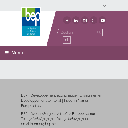
Développement économique
Développement territorial
Invest In Namur
Environnement
BEP
nl
Menu
BEP
Développement économique
Environnement
Développement territorial
Invest in Namur
Europe direct
BEP
Avenue Sergent Vrithoff, 2 B-5000 Namur
Tél. +32 (0)81/71 71 71
Fax +32 (0)81/71 71 00
email internet@bep.be