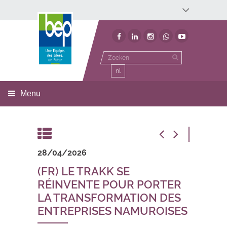
Développement économique
Développement territorial
Invest In Namur
Environnement
BEP
nl
Menu
28/04/2026
(FR) LE TRAKK SE
RÉINVENTE POUR PORTER
LA TRANSFORMATION DES
ENTREPRISES NAMUROISES