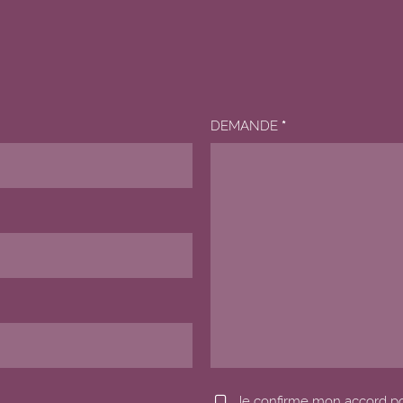
DEMANDE
*
Je confirme mon accord p