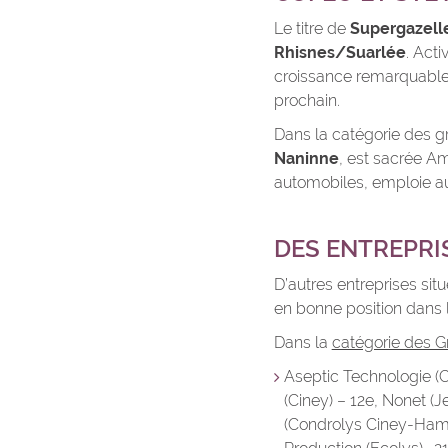
Le titre de
Supergazelle
Rhisnes/Suarlée
. Acti
croissance remarquable e
prochain.
Dans la catégorie des g
Naninne
, est sacrée A
automobiles, emploie au
DES ENTREPRIS
D’autres entreprises sit
en bonne position dans 
Dans la
catégorie des G
Aseptic Technologie (C
(Ciney) – 12e, Nonet (
(Condrolys Ciney-Hamo