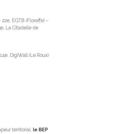
 22e, EGTB (Floreffe) –
e, La Citadelle de
14e, DigiWall (Le Roux)
peur territorial,
le BEP