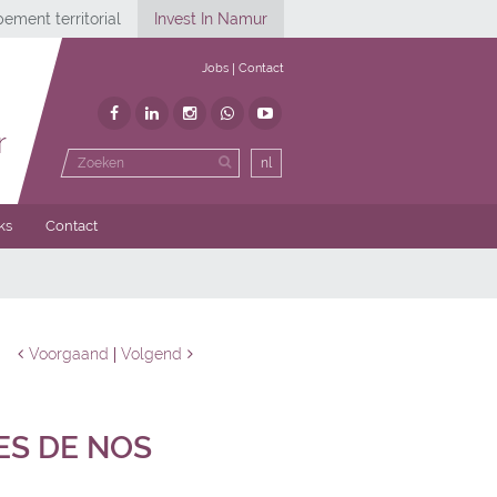
ement territorial
Invest In Namur
Jobs
Contact
r
nl
ks
Contact
Voorgaand
Volgend
SES DE NOS