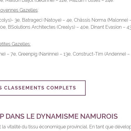
1e, Maison Baijot (Gedinne) – 22e, Mazuin Fosses – 24e.
Moyennes Gazelles
:
olys)- 3e, Batrageci (Natoye) – 4e, Châssis Norma (Malonne) –
0e, BSolutions Architectes (Crealys) – 40e, Dinant Evasion – 43
tites Gazelles:
ne) – 7e, Greenpig (Naninne) – 13e, Construct-Tim (Andenne) – 
S CLASSEMENTS COMPLETS
EP DANS LE DYNAMISME NAMUROIS
t la vitalité du tissu économique provincial. En tant que dévelop