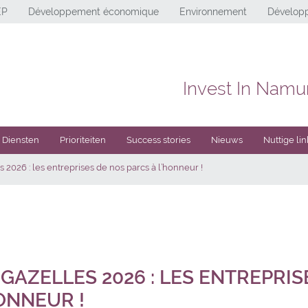
EP
Développement économique
Environnement
Développ
Invest In Namu
Diensten
Prioriteiten
Success stories
Nieuws
Nuttige lin
s 2026 : les entreprises de nos parcs à l’honneur !
 GAZELLES 2026 : LES ENTREPRI
ONNEUR !