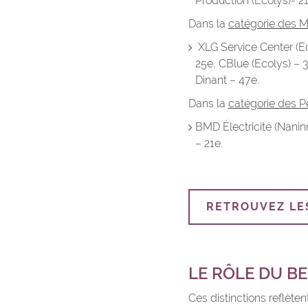
Production (Ecolys)- 2
Dans la
catégorie des 
XLG Service Center (Ec
25e, CBlue (Ecolys) – 3
Dinant – 47e.
Dans la
catégorie des Pe
BMD Électricité (Nanin
– 21e.
RETROUVEZ LE
LE RÔLE DU B
Ces distinctions reflèten