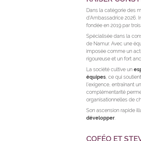
Dans la catégorie des m
d’Ambassadrice 2026. In
fondée en 2019 par trois 
Spécialisée dans la const
de Namur. Avec une équipe
imposée comme un acteu
rigoureuse et un fort anc
La société cultive un
esp
équipes
, ce qui soutien
l’exigence, entraînant u
complémentarité permet 
organisationnelles de c
Son ascension rapide ill
développer
.
COFÉO ET STE