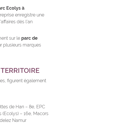
arc Ecolys à
treprise enregistre une
affaires dès l’an
ent sur le
parc de
ur plusieurs marques
 TERRITOIRE
ines, figurent également
ottes de Han – 8e, EPC
s (Ecolys) – 16e, Macors
ondelez Namur