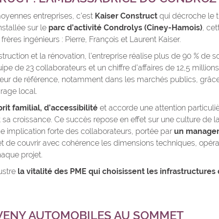
oyennes entreprises, c’est
Kaiser Construct
qui décroche le ti
stallée sur le
parc d’activité Condrolys (Ciney-Hamois)
, cet
frères ingénieurs : Pierre, François et Laurent Kaiser.
ruction et la rénovation, l’entreprise réalise plus de 90 % de s
 de 23 collaborateurs et un chiffre d’affaires de 12,5 millions 
r de référence, notamment dans les marchés publics, grâce
rage local.
rit familial, d’accessibilité
et accorde une attention particuliè
t sa croissance. Ce succès repose en effet sur une culture de la
ne implication forte des collaborateurs, portée par
un managem
de couvrir avec cohérence les dimensions techniques, opérat
haque projet.
ustre
la vitalité des PME qui choisissent les infrastructure
VENY AUTOMOBILES AU SOMMET