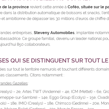
 de la province
revient cette année à
Coféo, située sur le p
ve dans la distribution automatique de boissons et snacks, l’en
t ambitionne de dépasser les 30 millions d’euros de chiffre d’
randes entreprises,
Steveny Automobiles
, implantée notamm
mbassadrice. Ce groupe familial, devenu un leader national po
jourd’hui 850 collaborateurs.
ES QUI SE DISTINGUENT SUR TOUT LE
uées sur tout le territoire namurois et touchant différents doma
les classements. Citons notamment :
randes Gazelles
:
realys) – 2e, Artes TWT (Andenne) – 4e, ICM (Mettet) – 6e, Gr
Jemeppe-sur-Sambre) – 14e, Eggo Group (Ecolys) – 15e, Civadi
is) – 18e, IMIO (Crealys) – 18e, Chimsco (Gedinne) – 20e, M