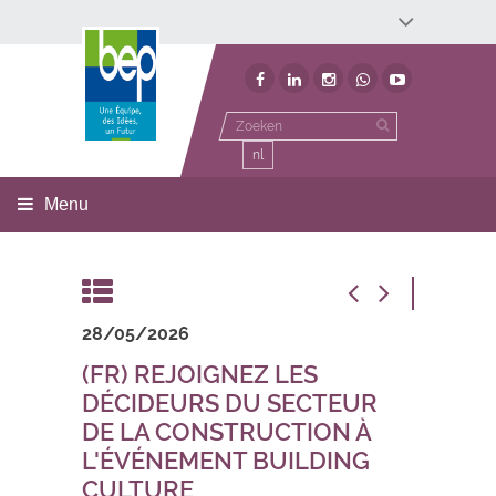
Développement économique
Développement territorial
Invest In Namur
Environnement
BEP
nl
Menu
28/05/2026
(FR) REJOIGNEZ LES
DÉCIDEURS DU SECTEUR
DE LA CONSTRUCTION À
L'ÉVÉNEMENT BUILDING
CULTURE