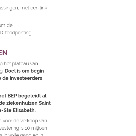
assingen, met een link
 om de
D-foodprinting.
EN
p het plateau van
ng.
Doel is om begin
e de investeerders
het BEP begeleidt al
de ziekenhuizen Saint
-Ste Elisabeth.
n voor de verkoop van
vestering is 10 miljoen
 in volle gang en in