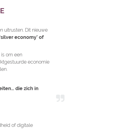
E
 uitrusten. Dit nieuwe
silver economy’ of
 is om een
arktgestuurde economie
len.
iten… die zich in
heid of digitale