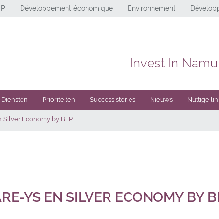
EP
Développement économique
Environnement
Développ
Invest In Namu
Diensten
Prioriteiten
Success stories
Nieuws
Nuttige lin
n Silver Economy by BEP
ARE-YS EN SILVER ECONOMY BY B