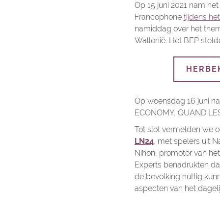
Op 15 juni 2021 nam het
Francophone
tijdens h
namiddag over het them
Wallonië. Het BEP stelde e
HERBEK
Op woensdag 16 juni n
ECONOMY, QUAND LES 
Tot slot vermelden we 
LN24
, met spelers uit
Nihon, promotor van het 
Experts benadrukten dat
de bevolking nuttig kun
aspecten van het dagelij