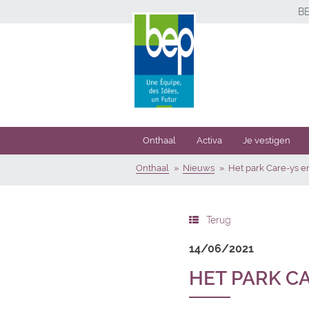
B
Onthaal
Activa
Je vestigen
Onthaal
Nieuws
Het park Care-ys e
Terug
14/06/2021
HET PARK C