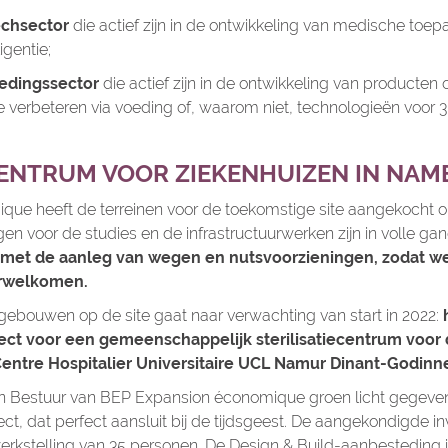
echsector
die actief zijn in de ontwikkeling van medische toep
igentie;
oedingssector
die actief zijn in de ontwikkeling van producten
verbeteren via voeding of, waarom niet, technologieën voor 3
CENTRUM VOOR ZIEKENHUIZEN IN NAM
ue heeft de terreinen voor de toekomstige site aangekocht o
n voor de studies en de infrastructuurwerken zijn in volle ga
n met de aanleg van wegen en nutsvoorzieningen, zodat w
erwelkomen.
ebouwen op de site gaat naar verwachting van start in 2022:
ct voor een gemeenschappelijk sterilisatiecentrum voor 
entre Hospitalier Universitaire UCL Namur Dinant-Godinne
an Bestuur van BEP Expansion économique groen licht gegeve
ect, dat perfect aansluit bij de tijdsgeest. De aangekondigde in
erkstelling van 35 personen. De Design & Build-aanbesteding is