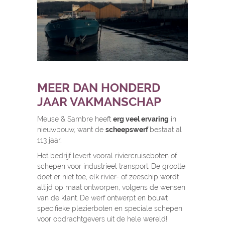
MEER DAN HONDERD
JAAR VAKMANSCHAP
Meuse & Sambre heeft
erg veel ervaring
in
nieuwbouw, want de
scheepswerf
bestaat al
113 jaar.
Het bedrijf levert vooral riviercruiseboten of
schepen voor industrieel transport. De grootte
doet er niet toe, elk rivier- of zeeschip wordt
altijd op maat ontworpen, volgens de wensen
van de klant. De werf ontwerpt en bouwt
specifieke plezierboten en speciale schepen
voor opdrachtgevers uit de hele wereld!