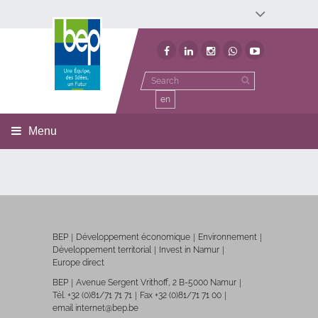
Développement économique
Développement territorial
Invest In Namur
Environnement
BEP
en
Menu
BEP
Développement économique
Environnement
Développement territorial
Invest in Namur
Europe direct
BEP
Avenue Sergent Vrithoff, 2 B-5000 Namur
Tél. +32 (0)81/71 71 71
Fax +32 (0)81/71 71 00
email internet@bep.be