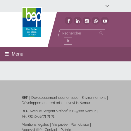
Développement économique
Développement territorial
Invest In Namur
Environnement
BEP
fr
Menu
BEP
Développement économique
Environnement
Développement territorial
Invest in Namur
BEP, Avenue Sergent Vrithoff, 2 B-5000 Namur
Tél. +32 (0)81/71 71 71
Mentions légales
Vie privée
Plan du site
Accessibilité
Contact
Plainte