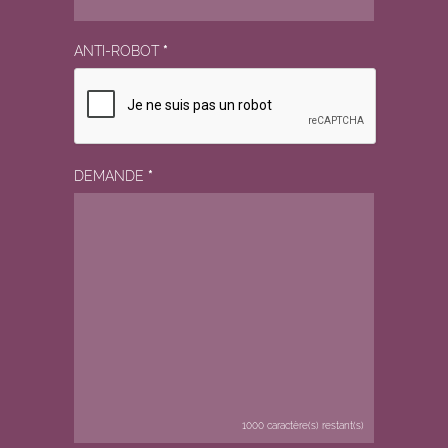
ANTI-ROBOT
*
DEMANDE
*
1000
caractère(s) restant(s)