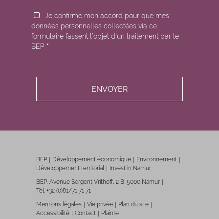
Je confirme mon accord pour que mes
données personnelles collectées via ce
formulaire fassent l’objet d’un traitement par le
BEP
*
BEP
Développement économique
Environnement
Développement territorial
Invest in Namur
BEP, Avenue Sergent Vrithoff, 2 B-5000 Namur
Tél. +32 (0)81/71 71 71
Mentions légales
Vie privée
Plan du site
Accessibilité
Contact
Plainte