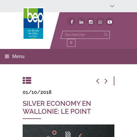
Développement économique
Développement territorial
Invest In Namur
Environnement
BEP
fr
Menu
01/10/2018
SILVER ECONOMY EN
WALLONIE: LE POINT