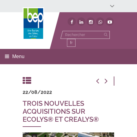
Développement économique
Développement territorial
Invest In Namur
Environnement
BEP
fr
Menu
22/08/2022
TROIS NOUVELLES
ACQUISITIONS SUR
ECOLYS® ET CREALYS®