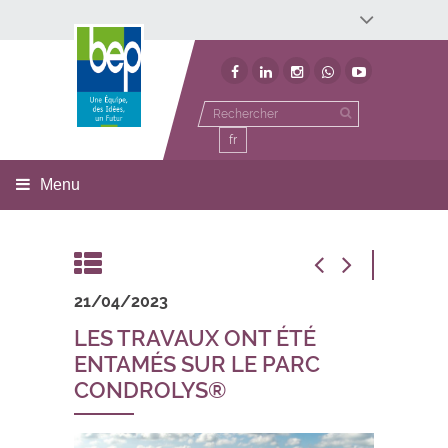
Développement économique
Développement territorial
Invest In Namur
Environnement
BEP
fr
Menu
21/04/2023
LES TRAVAUX ONT ÉTÉ
ENTAMÉS SUR LE PARC
CONDROLYS®