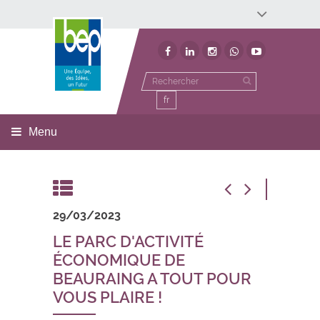
Développement économique
Développement territorial
Invest In Namur
Environnement
BEP
fr
Menu
29/03/2023
LE PARC D'ACTIVITÉ
ÉCONOMIQUE DE
BEAURAING A TOUT POUR
VOUS PLAIRE !