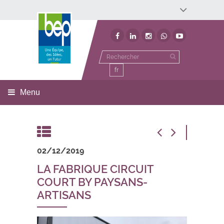
Développement économique
Développement territorial
Invest In Namur
Environnement
BEP
fr
Menu
02/12/2019
LA FABRIQUE CIRCUIT
COURT BY PAYSANS-
ARTISANS