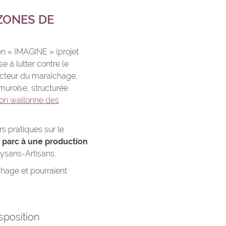
ZONES DE
n « IMAGINE » (projet
e à lutter contre le
ecteur du maraichage,
amuroise, structurée
ion wallonne des
s pratiques sur le
 parc à une production
aysans-Artisans.
chage et pourraient
sposition