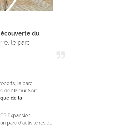
découverte du
rre, le parc
roports, le parc
parc de Namur Nord –
ique de la
BEP Expansion
n parc d’activité réside