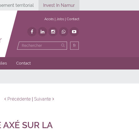
ement territorial
Invest In Namur
Accès
Jobs
Contact
r
fr
iles
Contact
Précédente
Suivante
 AXÉ SUR LA