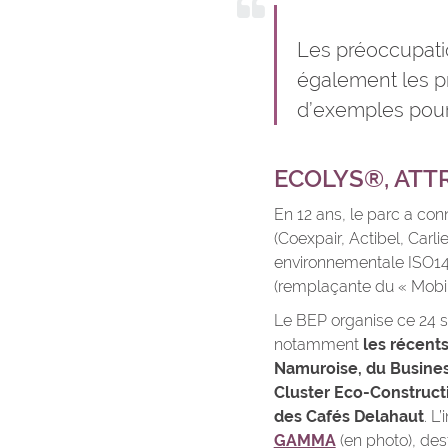
Les préoccupati
également les pr
d’exemples pour 
ECOLYS®, ATT
En 12 ans, le parc a c
(Coexpair, Actibel, Carli
environnementale ISO14
(remplaçante du « Mobi
Le BEP organise ce 24 s
notamment
les récents
Namuroise, du Business
Cluster Eco-Construct
des Cafés Delahaut
. L
GAMMA
(en photo), dest