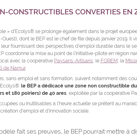
N-CONSTRUCTIBLES CONVERTIES EN 
ble » d’Ecolys® se prolonge également dans le projet europée
uest), dont le BEP est le chef de file depuis janvier 2019. Il vis
eur fournissant des perspectives d’emploi durable dans le s
BEP coordonne la mise au point de l’initiative-pilote en région n
local avec la coopérative
Paysans-Artisans
, le
FOREM
, la
Miss
S de Namur
.
és, sans emploi et sans formation, suivent notamment des cour
 Ecolys®:
le BEP a dédicacé une zone non constructible du
 et 180 poiriers) de 40 ares
, exploitée par la coopérative P
cupées ou inutilisables à l’heure actuelle se prêtent au marai
réation d’emploi et d’innovation sociale.
odèle fait ses preuves, le BEP pourrait mettre à di