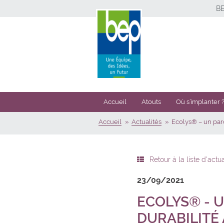
B
Accueil
Atouts
Où s’implanter 
Accueil
Actualités
Ecolys® – un parc
Retour à la liste d'actua
23/09/2021
ECOLYS® - U
DURABILITÉ 