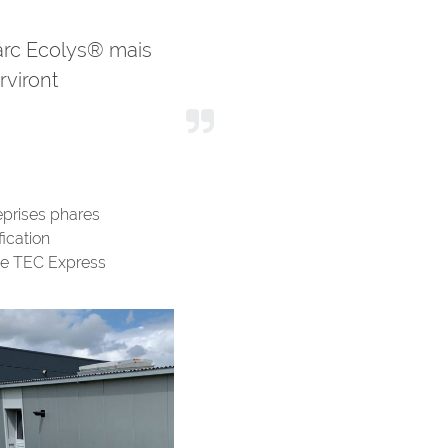
arc Ecolys® mais
rviront
prises phares
fication
ne TEC Express