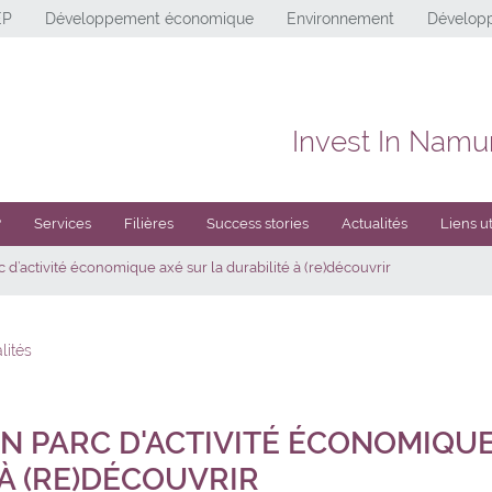
EP
Développement économique
Environnement
Développ
Invest In Namu
?
Services
Filières
Success stories
Actualités
Liens ut
 d’activité économique axé sur la durabilité à (re)découvrir
lités
N PARC D'ACTIVITÉ ÉCONOMIQUE
À (RE)DÉCOUVRIR