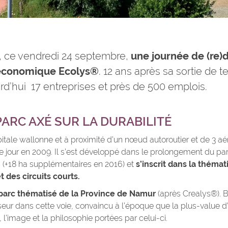
, ce vendredi 24 septembre,
une journée de (re)
é économique Ecolys®
. 12 ans après sa sortie de te
d’hui 17 entreprises et près de 500 emplois.
PARC AXÉ SUR LA DURABILITÉ
apitale wallonne et à proximité d’un nœud autoroutier et de 3 aé
 le jour en 2009. Il s’est développé dans le prolongement du 
s (+18 ha supplémentaires en 2016) et
s’inscrit dans la thémat
 des circuits courts.
parc thématisé de la Province de Namur
(après Crealys®). 
ur dans cette voie, convaincu à l’époque que la plus-value d’u
, l’image et la philosophie portées par celui-ci.