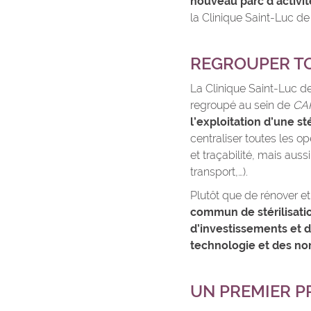
nouveau parc d’activi
la Clinique Saint-Luc d
REGROUPER TO
La Clinique Saint-Luc d
regroupé au sein de
CA
l’exploitation d’une s
centraliser toutes les op
et traçabilité, mais auss
transport,…).
Plutôt que de rénover et r
commun de stérilisatio
d’investissements et d
technologie et des n
UN PREMIER P