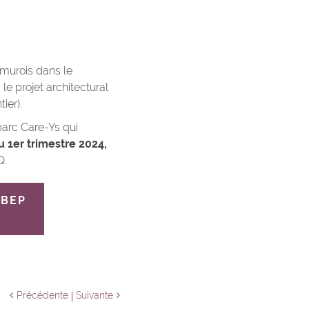
murois dans le
le projet architectural
ier).
parc Care-Ys qui
u 1
er
trimestre 2024,
Q.
 BEP
Précédente
Suivante