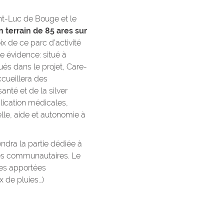
int-Luc de Bouge et le
n terrain de 85 ares sur
ix de ce parc d’activité
 évidence: situé à
és dans le projet, Care-
ccueillera des
anté et de la silver
lication médicales,
nnelle, aide et autonomie à
dra la partie dédiée à
ces communautaires. Le
tes apportées
 de pluies…)