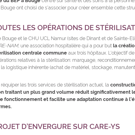
té du BEP à Bouge
centré sur santé et des soins à la person
e Bouge ont choisi de s’associer pour créer ensemble cette st
UTES LES OPÉRATIONS DE STÉRILISA
e Bouge et le CHU UCL Namur (sites de Dinant et de Sainte-Eli
RE-NAM
, une association hospitalière qui a pour but
la créatio
térilisation centrale commune
aux trois hôpitaux. L’objectif de
érations relatives à la stérilisation: marquage, reconditionnement
i la logistique inhérente (achat de matériel, stockage, manutenti
équiper les trois services de stérilisation actuel, la
constructi
n traitant un plus grand volume réduit significativement l
e fonctionnement et facilite une adaptation continue à l’é
ormes.
ROJET D’ENVERGURE SUR CARE-YS