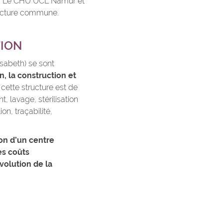
ne. Le CHU UCL Namur et
ructure commune.
TION
sabeth) se sont
n, la construction et
 cette structure est de
, lavage, stérilisation
on, traçabilité,
on d’un centre
es coûts
volution de la