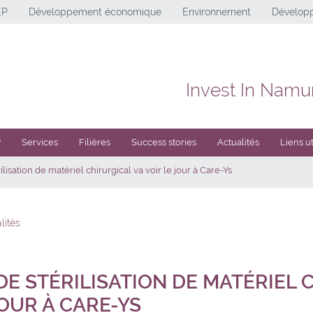
EP
Développement économique
Environnement
Développ
Invest In Namu
?
Services
Filières
Success stories
Actualités
Liens ut
lisation de matériel chirurgical va voir le jour à Care-Ys
lités
DE STÉRILISATION DE MATÉRIEL 
JOUR À CARE-YS