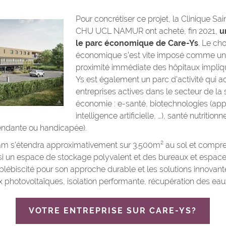
Pour concrétiser ce projet, la Clinique Sa
CHU UCL NAMUR ont acheté, fin 2021,
u
le parc économique de Care-Ys
. Le cho
économique s’est vite imposé comme une
proximité immédiate des hôpitaux impliqu
Ys est également un parc d’activité qui a
entreprises actives dans le secteur de la s
économie : e-santé, biotechnologies (app
intelligence artificielle, …), santé nutritio
endante ou handicapée).
m s’étendra approximativement sur 3.500m² au sol et compren
aussi un espace de stockage polyvalent et des bureaux et espa
 plébiscité pour son approche durable et les solutions innovan
 photovoltaïques, isolation performante, récupération des eaux
VOTRE ENTREPRISE SUR CARE-YS?