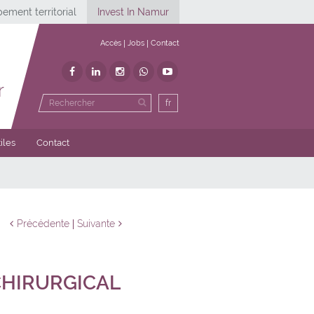
ement territorial
Invest In Namur
Accès
Jobs
Contact
r
fr
iles
Contact
Précédente
Suivante
CHIRURGICAL