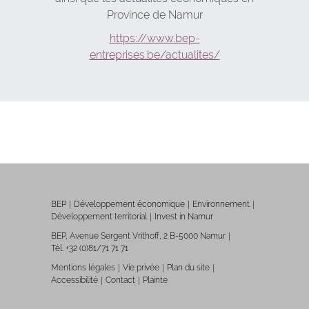
Province de Namur
https://www.bep-
entreprises.be/actualites/
BEP
Développement économique
Environnement
Développement territorial
Invest in Namur
BEP, Avenue Sergent Vrithoff, 2 B-5000 Namur
Tél. +32 (0)81/71 71 71
Mentions légales
Vie privée
Plan du site
Accessibilité
Contact
Plainte