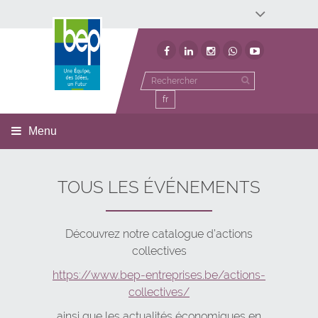
Développement économique
Développement territorial
Invest In Namur
Environnement
BEP
fr
Menu
TOUS LES ÉVÉNEMENTS
Découvrez notre catalogue d’actions
collectives
https://www.bep-entreprises.be/actions-
collectives/
ainsi que les actualités économiques en