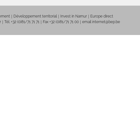
nement
Développement territorial
Invest in Namur
Europe direct
r
Tél. +32 (0)81/71 71 71
Fax +32 (0)81/71 71 00
email internet@bep.be