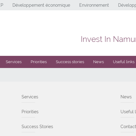
EP
Développement économique
Environnement
Développ
Invest In Namu
Services
Priorities
Success stories
News
Useful links
Services
News
Priorities
Useful l
Success Stories
Contac