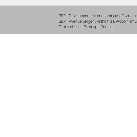
BEP
Développement économique
Environ
BEP
Avenue Sergent Vrithoff, 2 B-5000 Namu
Terms of use
Sitemap
Contact