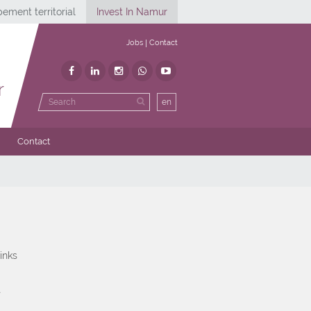
ement territorial
Invest In Namur
Jobs
Contact
r
en
Contact
inks
t