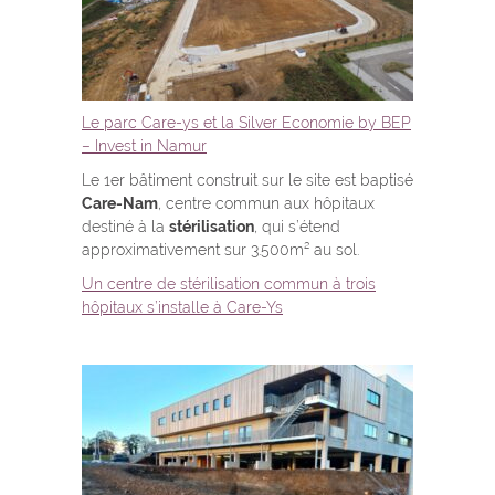
Le parc Care-ys et la Silver Economie by BEP
– Invest in Namur
Le 1er bâtiment construit sur le site est baptisé
Care-Nam
, centre commun aux hôpitaux
destiné à la
stérilisation
, qui s’étend
approximativement sur 3.500m² au sol.
Un centre de stérilisation commun à trois
hôpitaux s’installe à Care-Ys