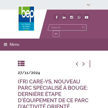
Développement économique
Développement territorial
Invest In Namur
Environnement
BEP
en
Menu
27/11/2024
(FR) CARE-YS, NOUVEAU
PARC SPÉCIALISÉ À BOUGE:
DERNIÈRE ÉTAPE
D’ÉQUIPEMENT DE CE PARC
D’ACTIVITÉ ORIENTÉ