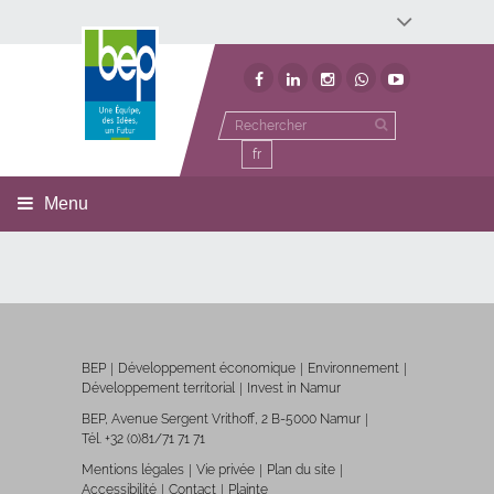
Développement économique
Développement territorial
Invest In Namur
Environnement
BEP
fr
Menu
BEP
Développement économique
Environnement
Développement territorial
Invest in Namur
BEP, Avenue Sergent Vrithoff, 2 B-5000 Namur
Tél. +32 (0)81/71 71 71
Mentions légales
Vie privée
Plan du site
Accessibilité
Contact
Plainte