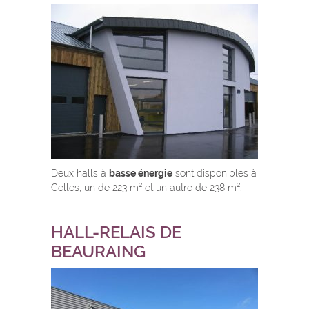
Deux halls à
basse énergie
sont disponibles à
Celles, un de 223 m² et un autre de 238 m².
HALL-RELAIS DE
BEAURAING