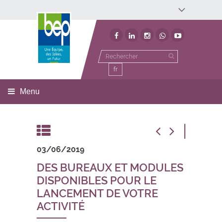
Développement économique
Développement territorial
Invest In Namur
Environnement
BEP
fr
Menu
03/06/2019
DES BUREAUX ET MODULES
DISPONIBLES POUR LE
LANCEMENT DE VOTRE
ACTIVITÉ