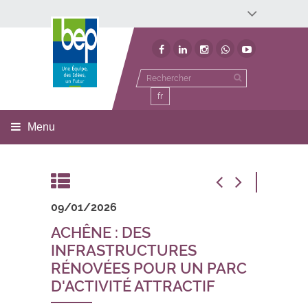
Développement économique
Développement territorial
Invest In Namur
Environnement
BEP
fr
Menu
09/01/2026
ACHÊNE : DES
INFRASTRUCTURES
RÉNOVÉES POUR UN PARC
D'ACTIVITÉ ATTRACTIF